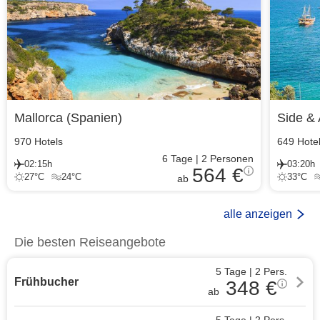
Mallorca
(
Spanien
)
Side & 
970
Hotels
649
Hote
6
Tage
|
2
Personen
02:15h
03:20h
564 €
27
°C
24
°C
33
°C
ab
alle anzeigen
Die besten Reiseangebote
5 Tage
|
2
Pers.
Frühbucher
348
€
ab